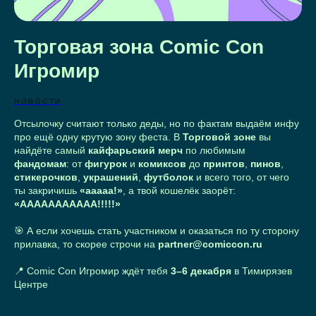
Торговая зона Comic Con
Игромир
НОВОСТИ
Отсылочку считают только деды, но по фактам выдаём инфу
про ещё одну крутую зону феста. В
Торговой зоне
вы
найдёте самый
кайфарьский мерч
по любимым
фандомам
: от
фигурок
и
комиксов
до
принтов
,
пинов
,
стикерочков
,
украшений
,
футболок
и всего того, от чего
ты закричишь
«ааааа!»
, а твой кошелёк заорёт:
«ААААААААААА!!!!!»
🎯 А если хочешь стать участником и оказаться по ту сторону
прилавка, то скорее строчи на
partner@comiccon.ru
📍 Comic Con Игромир ждёт тебя
3–6 декабря
в Тимирязев
Центре