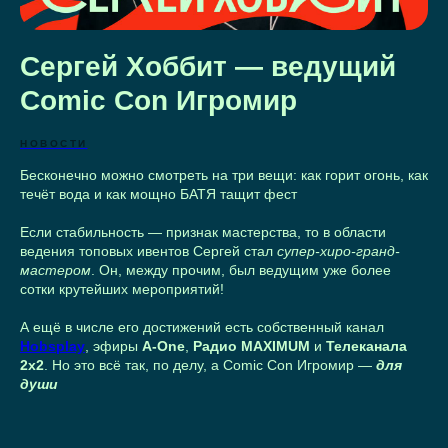
Сергей Хоббит — ведущий
Comic Con Игромир
НОВОСТИ
Бесконечно можно смотреть на три вещи: как горит огонь, как
течёт вода и как мощно БАТЯ тащит фест
Если стабильность — признак мастерства, то в области
ведения топовых ивентов Сергей стал
супер-хиро-гранд-
мастером
. Он, между прочим, был ведущим уже более
сотки крутейших мероприятий!
А ещё в числе его достижений есть собственный канал
Hobsplay
, эфиры
A-One
,
Радио MAXIMUM
и
Телеканала
2х2
. Но это всё так, по делу, а Comic Con Игромир —
для
души